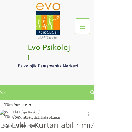
2014'ten beri
Evo Psikoloj
i
Psikolojik Danışmanlık Merkezi
Yazı
Tüm Yazılar
Elit Bilge Bıyıkoğlu
Tüm Yazılar
27 Eki 2016
4 dakikada okunur
Bu Evlilik Kurtarılabilir mi?
Çocuk Psikolojisi