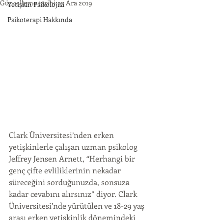
Güncelleme tarihi:
13 Ara 2019
Yetişkin Psikolojisi
Psikoterapi Hakkında
Clark Üniversitesi’nden erken 
yetişkinlerle çalışan uzman psikolog 
Jeffrey Jensen Arnett, “Herhangi bir 
genç çifte evliliklerinin nekadar 
süreceğini sorduğunuzda, sonsuza 
kadar cevabını alırsınız” diyor. Clark 
Üniversitesi’nde yürütülen ve 18-29 yaş 
arası erken yetişkinlik dönemindeki 