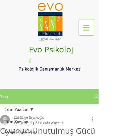
2014'ten beri
Evo Psikoloj
i
Psikolojik Danışmanlık Merkezi
Yazı
Tüm Yazılar
Elit Bilge Bıyıkoğlu
Tüm Yazılar
27 Eki 2016
3 dakikada okunur
Oyunun Unutulmuş Gücü
Çocuk Psikolojisi