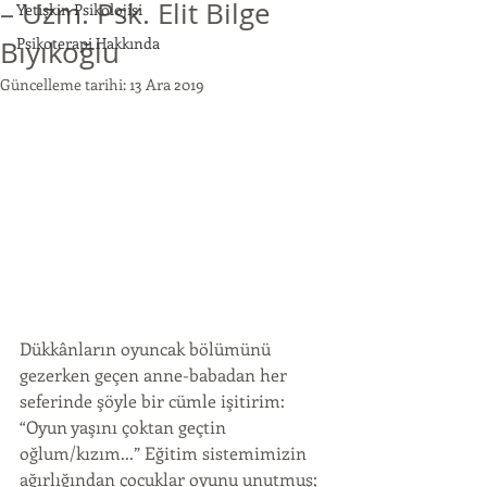
– Uzm. Psk. Elit Bilge
Yetişkin Psikolojisi
Psikoterapi Hakkında
Bıyıkoğlu
Güncelleme tarihi:
13 Ara 2019
Dükkânların oyuncak bölümünü 
gezerken geçen anne-babadan her 
seferinde şöyle bir cümle işitirim: 
“Oyun yaşını çoktan geçtin 
oğlum/kızım...” Eğitim sistemimizin 
ağırlığından çocuklar oyunu unutmuş; 