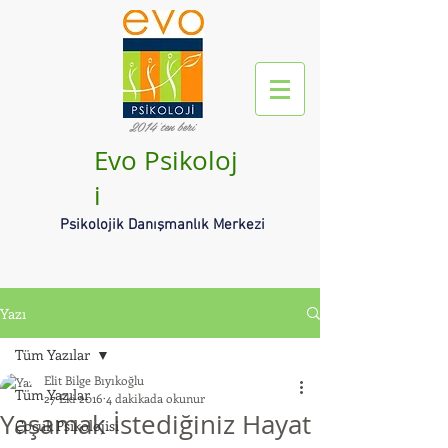
2014'ten beri
Evo Psikoloj
i
Psikolojik Danışmanlık Merkezi
Yazı
Tüm Yazılar
Elit Bilge Bıyıkoğlu
Tüm Yazılar
27 Eki 2016
4 dakikada okunur
Yaşamak İstediğiniz Hayat
Çocuk Psikolojisi