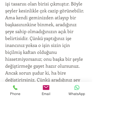
işi tasarısı olan birisi çıkmıştır. Böyle 
şeyler kesinlikle çok cazip görünebilir. 
Ama kendi geminizden atlayıp bir 
başkasınınkine binmek, aradığınız 
şeye sahip olmadığınızın açık bir 
belirtisidir. Çünkü yaptığınız işe 
inancınız yoksa o işin sizin için 
biçilmiş kaftan olduğunu 
hissetmiyorsanız; onu başka bir şeyle 
değiştirmeğe gayet hazır olursunuz. 
Ancak sorun şudur ki, ha bire 
değiştirirsiniz. Çünkü aradığınız şey 
sizin dışınızda değildir. Aslında, 
yaşamanız gereken hayat sizin iç 
Phone
Email
WhatsApp
niteliklerinize ve size özel güçlü 
yanlarınıza bağlıdır Onu 
bulduğunuzda vazgeçmek 
istemeyeceksiniz. Ama kolaylıkla ikna 
edilebilir durumdaysanız, bu kendi öz 