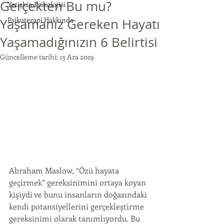
Gerçekten Bu mu?
Yetişkin Psikolojisi
Psikoterapi Hakkında
Yaşamanız Gereken Hayatı
Yaşamadığınızın 6 Belirtisi
Güncelleme tarihi:
13 Ara 2019
Abraham Maslow, “Özü hayata 
geçirmek” gereksinimini ortaya koyan 
kişiydi ve bunu insanların doğasındaki 
kendi potansiyellerini gerçekleştirme 
gereksinimi olarak tanımlıyordu. Bu 