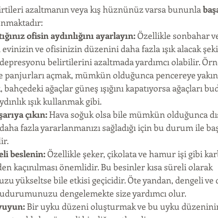
irtileri azaltmanın veya kış hüznünüz varsa bununla 
baş
unmaktadır: 
tığınız ofisin aydınlığını ayarlayın:
 Özellikle sonbahar ve
evinizin ve ofisinizin düzenini daha fazla ışık alacak şeki
depresyonu belirtilerini azaltmada yardımcı olabilir. Ör
 ve panjurları açmak, mümkün olduğunca pencereye yakın 
bahçedeki ağaçlar güneş ışığını kapatıyorsa ağaçları bud
ınlık ışık kullanmak gibi.  
arıya çıkın:
 Hava soğuk olsa bile mümkün olduğunca dı
daha fazla yararlanmanızı sağladığı için bu durum ile ba
r.  
li beslenin:
 Özellikle şeker, çikolata ve hamur işi gibi ka
en kaçınılması önemlidir. Bu besinler kısa süreli olarak 
yükseltse bile etkisi geçicidir. Öte yandan, dengeli ve 
durumunuzu dengelemekte size yardımcı olur.  
yuyun:
 Bir uyku düzeni oluşturmak ve bu uyku düzeninin