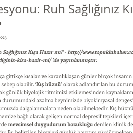
esyonu: Ruh Sağlığınız K
?
2023
 Sağlığınız Kışa Hazır mı? - http://www.topukluhaber.c
giniz-kisa-hazir-mi/ 'de yayınlanmıştır. 
kça gittikçe kısalan ve karanlıklaşan günler birçok insanın 
ebep olabilir. ‘
Kış hüznü
’ olarak adlandırılan bu durum,
rak günlük biyolojik ritmimizi etkilemesinden kaynaklan
a durumundaki azalma beynimizde biyokimyasal dengesizl
muzda dalgalanmalara neden olabilmektedir. Kış hüzn
memize bağlı olarak gelişen normal depresif tepkileri içeri
rde 
mevsimsel duygudurum bozukluğu
 denilen klinik d
dır. Bu belirtiler, bireyleri günlük hayatını sürdürmekten