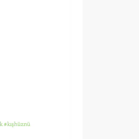
k
#kışhüznü