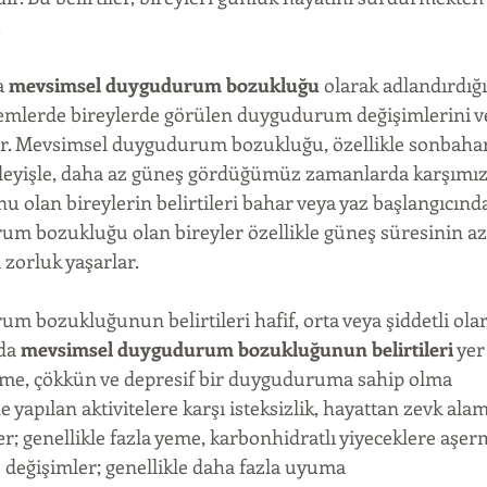
 
a 
mevsimsel duygudurum bozukluğu
 olarak adlandırdı
nemlerde bireylerde görülen duygudurum değişimlerini v
eder. Mevsimsel duygudurum bozukluğu, özellikle sonbahar 
 deyişle, daha az güneş gördüğümüz zamanlarda karşımıza
 olan bireylerin belirtileri bahar veya yaz başlangıcında
 bozukluğu olan bireyler özellikle güneş süresinin aza
 zorluk yaşarlar.
 bozukluğunun belirtileri hafif, orta veya şiddetli olar
da 
mevsimsel duygudurum bozukluğunun belirtileri
 yer
me, çökkün ve depresif bir duyguduruma sahip olma  
e yapılan aktivitelere karşı isteksizlik, hayattan zevk ala
er; genellikle fazla yeme, karbonhidratlı yiyeceklere aşer
değişimler; genellikle daha fazla uyuma  