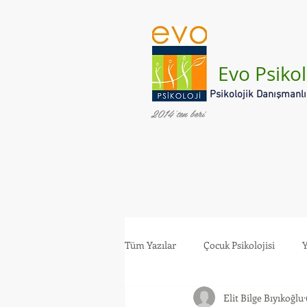
Evo Psikol
Psikolojik Danışmanl
2014'ten beri
Tüm Yazılar
Çocuk Psikolojisi
Y
Elit Bilge Bıyıkoğlu