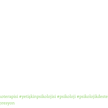
koterapisi
#yetişkinpsikolojisi
#psikoloji
#psikolojikdeste
presyon