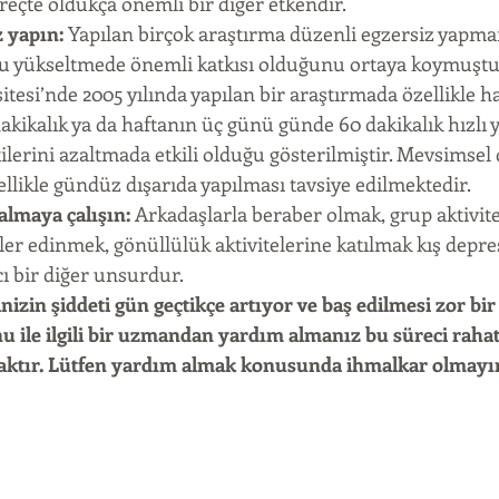
çte oldukça önemli bir diğer etkendir.  
z yapın:
 Yapılan birçok araştırma düzenli egzersiz yapma
ükseltmede önemli katkısı olduğunu ortaya koymuştur
tesi’nde 2005 yılında yapılan bir araştırmada özellikle h
kikalık ya da haftanın üç günü günde 60 dakikalık hızlı
ilerini azaltmada etkili olduğu gösterilmiştir. Mevsimsel
ellikle gündüz dışarıda yapılması tavsiye edilmektedir.  
kalmaya çalışın:
 Arkadaşlarla beraber olmak, grup aktivite
ler edinmek, gönüllülük aktivitelerine katılmak kış depre
 bir diğer unsurdur. 
nizin şiddeti gün geçtikçe artıyor ve baş edilmesi zor bir h
 ile ilgili bir uzmandan yardım almanız bu süreci rahat 
caktır. Lütfen yardım almak konusunda ihmalkar olmayı