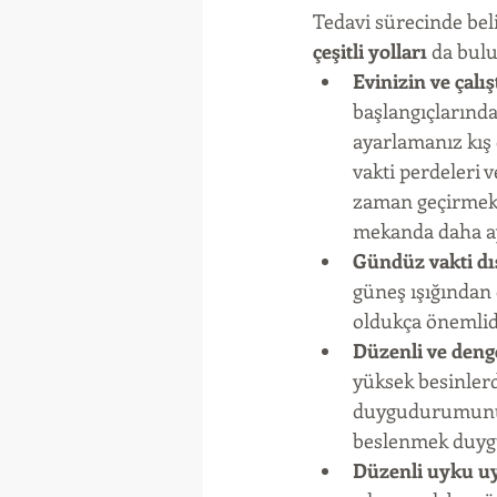
Tedavi sürecinde bel
çeşitli yolları
 da bul
Evinizin ve çalış
başlangıçlarında 
ayarlamanız kış 
vakti perdeleri
zaman geçirmek, 
mekanda daha ayd
Gündüz vakti dış
güneş ışığından 
oldukça önemlidi
Düzenli ve denge
yüksek besinlerd
duygudurumunuzu 
beslenmek duygu
Düzenli uyku u