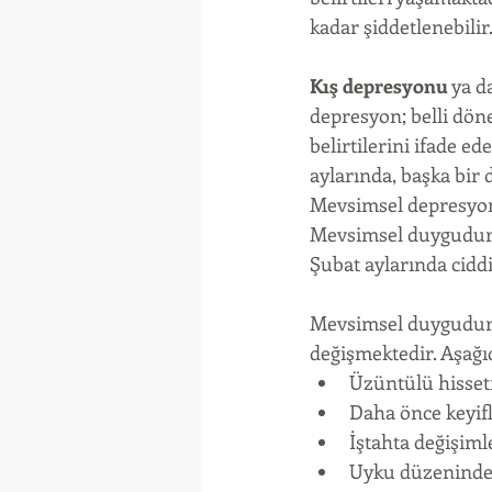
kadar şiddetlenebilir.
Kış depresyonu
 ya d
depresyon; belli dö
belirtilerini ifade 
aylarında, başka bir
Mevsimsel depresyonu
Mevsimsel duygudurum
Şubat aylarında ciddi
Mevsimsel duygudurum
değişmektedir. Aşağı
Üzüntülü hisset
Daha önce keyifl
İştahta değişiml
Uyku düzeninde 