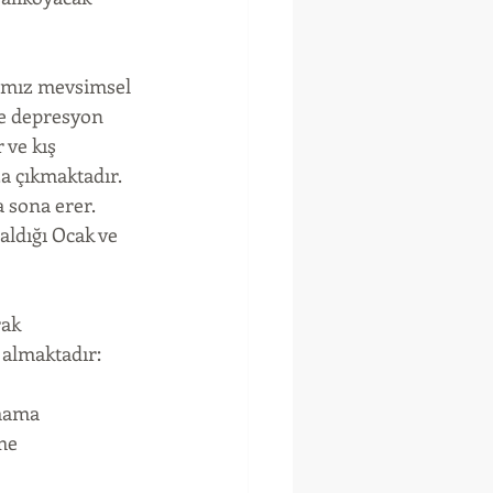
ğımız mevsimsel 
e depresyon 
ve kış 
 çıkmaktadır. 
 sona erer. 
ldığı Ocak ve 
ak 
 almaktadır: 
mama  
me  