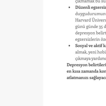
çıkmamak bu süre
Düzenli egzersi
duygudurumunu y
Harvard Üniversi
günü günde 35 da
depresyon belirt
egzersizlerin öz
Sosyal ve aktif 
almak, yeni hobi
çıkmaya yardımcı
Depresyon belirtileri
en kısa zamanda konu
atlatmanızı sağlaya