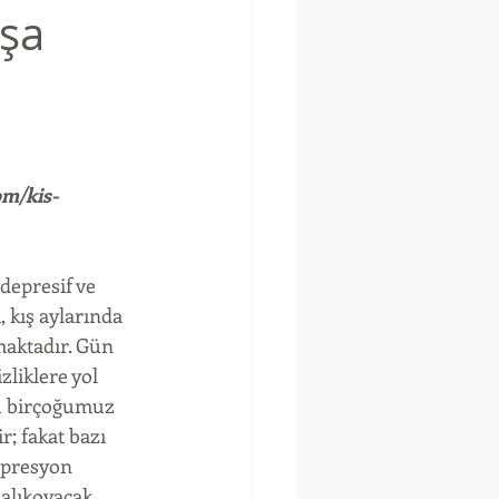
ışa
om/kis-
depresif ve 
 kış aylarında 
maktadır. Gün 
iklere yol 
ü birçoğumuz 
r; fakat bazı 
epresyon 
 alıkoyacak 