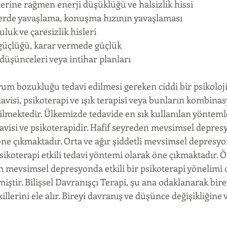
erine rağmen enerji düşüklüğü ve halsizlik hissi  
lerde yavaşlama, konuşma hızının yavaşlaması  
uluk ve çaresizlik hisleri  
üçlüğü, karar vermede güçlük  
düşünceleri veya intihar planları 
 bozukluğu tedavi edilmesi gereken ciddi bir psikoloji
visi, psikoterapi ve ışık terapisi veya bunların kombinasyo
dilmektedir. Ülkemizde tedavide en sık kullanılan yönteml
davisi ve psikoterapidir. Hafif seyreden mevsimsel depres
öne çıkmaktadır. Orta ve ağır şiddetli mevsimsel depresyon
psikoterapi etkili tedavi yöntemi olarak öne çıkmaktadır. Öz
n mevsimsel depresyonda etkili bir psikoterapi yönelimi 
iştir. Bilişsel Davranışçı Terapi, şu ana odaklanarak birey
lerini ele alır. Bireyi davranış ve düşünce değişikliğine
.