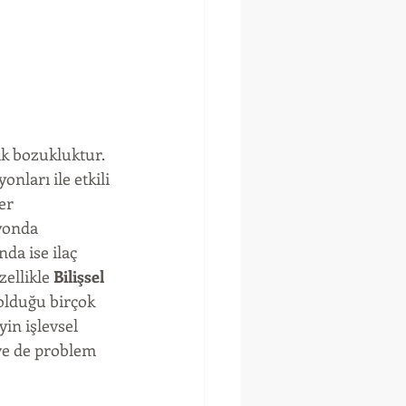
k bozukluktur. 
nları ile etkili 
er 
yonda 
da ise ilaç 
ellikle 
Bilişsel 
olduğu birçok 
in işlevsel 
 ve de problem 