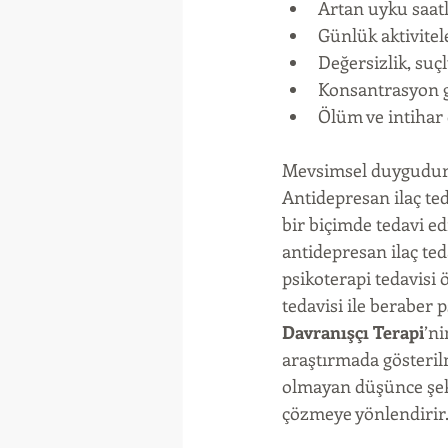
Artan uyku saatl
Günlük aktivite
Değersizlik, suçl
Konsantrasyon g
Ölüm ve intihar 
Mevsimsel duygudurum
Antidepresan ilaç teda
bir biçimde tedavi e
antidepresan ilaç te
psikoterapi tedavisi 
tedavisi ile beraber 
Davranışçı Terapi
’ni
araştırmada gösterilm
olmayan düşünce şekil
çözmeye yönlendirir