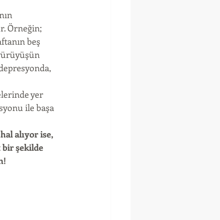
nın 
. Örneğin; 
aftanın beş 
 yürüyüşün 
 depresyonda, 
lerinde yer 
syonu ile başa 
al alıyor ise, 
bir şekilde 
n!