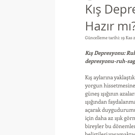
Kış Depr
Hazır mı
Güncelleme tarihi:
19 Kas 
Kış Depresyonu: Ruh
depresyonu-ruh-sagli
Kış aylarına yaklaştı
yorgun hissetmesine s
güneş ışığının azala
ışığından faydalanm
açarak duygudurumu
için daha az ışık gör
bireyler bu dönemle
belirtileri yaşamakta