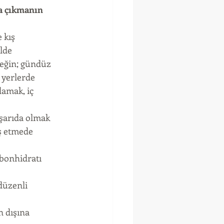
a çıkmanın 
 kış 
lde 
neğin; gündüz 
yerlerde 
amak, iç 
şarıda olmak 
ş etmede 
rbonhidratı 
düzenli 
 dışına 