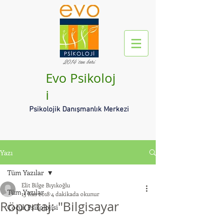
2014'ten beri
Evo Psikoloj
i
Psikolojik Danışmanlık Merkezi
Yazı
Tüm Yazılar
Elit Bilge Bıyıkoğlu
Tüm Yazılar
15 Kas 2018
4 dakikada okunur
Röportaj: "Bilgisayar
Çocuk Psikolojisi