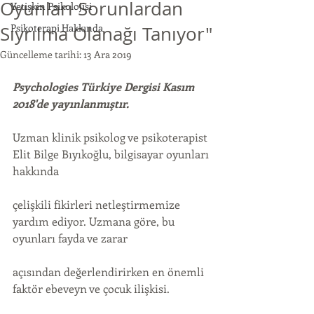
Oyunları Sorunlardan
Yetişkin Psikolojisi
Psikoterapi Hakkında
Sıyrılma Olanağı Tanıyor"
Güncelleme tarihi:
13 Ara 2019
Psychologies Türkiye Dergisi Kasım 
2018'de yayınlanmıştır. 
Uzman klinik psikolog ve psikoterapist 
Elit Bilge Bıyıkoğlu, bilgisayar oyunları 
hakkında
çelişkili fikirleri netleştirmemize 
yardım ediyor. Uzmana göre, bu 
oyunları fayda ve zarar
açısından değerlendirirken en önemli 
faktör ebeveyn ve çocuk ilişkisi.