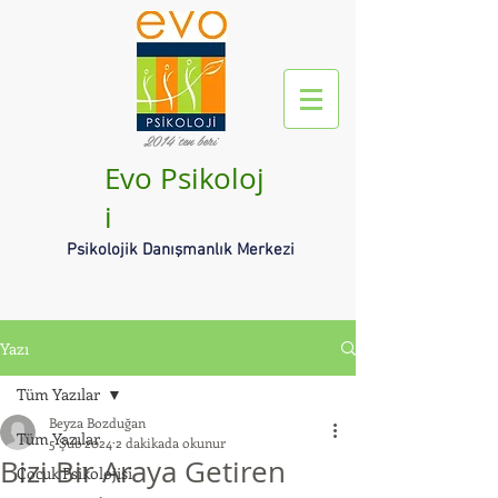
2014'ten beri
Evo Psikoloj
i
Psikolojik Danışmanlık Merkezi
Yazı
Tüm Yazılar
Beyza Bozduğan
Tüm Yazılar
5 Şub 2024
2 dakikada okunur
Bizi Bir Araya Getiren
Çocuk Psikolojisi