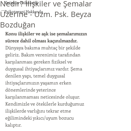
Nedir? İlişkiler ve Şemalar
Yetişkin Psikolojisi
Psikoterapi Hakkında
Üzerine - Uzm. Psk. Beyza
Bozduğan
Konu ilişkiler ve aşk ise şemalarımızın 
sürece dahil olması kaçınılmazdır. 
Dünyaya bakıma muhtaç bir şekilde 
geliriz. Bakım verenimiz tarafından 
karşılanması gereken fiziksel ve 
duygusal ihtiyaçlarımız vardır. Şema 
denilen yapı, temel duygusal 
ihtiyaçlarımızın yaşamın erken 
dönemlerinde yeterince 
karşılanmaması neticesinde oluşur. 
Kendimizle ve ötekilerle kurduğumuz 
ilişkilerde varlığını tekrar etme 
eğilimindeki yıkıcı/uyum bozucu 
kalıptır. 